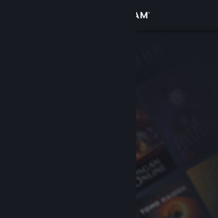
Đăng nhập
Cửa hàng
Cộng đồng
Thông tin
Hỗ trợ
Thay đổi ngôn ngữ
Cài ứng dụng Steam di động
Xem web cho desktop