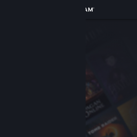
Đăng nhập
Cửa hàng
Cộng đồng
Thông tin
Hỗ trợ
Thay đổi ngôn ngữ
Cài ứng dụng Steam di động
Xem web cho desktop