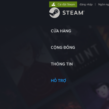
Cài đặt Steam
đăng nhập
|
Ngôn n
CỬA HÀNG
CỘNG ĐỒNG
THÔNG TIN
HỖ TRỢ