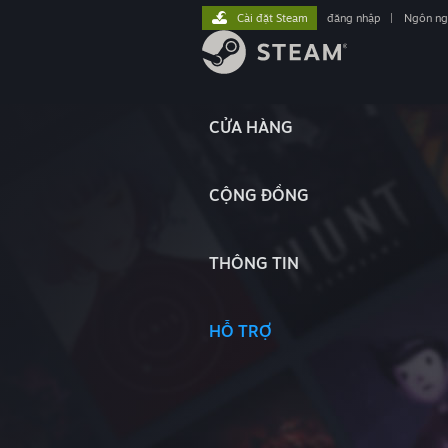
Cài đặt Steam
đăng nhập
|
Ngôn n
CỬA HÀNG
CỘNG ĐỒNG
THÔNG TIN
HỖ TRỢ