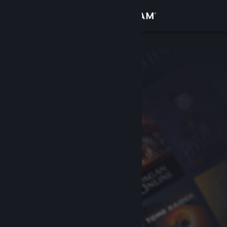
Đăng nhập
Cửa hàng
Cộng đồng
Thông tin
Hỗ trợ
Thay đổi ngôn ngữ
Cài ứng dụng Steam di động
Xem web cho desktop