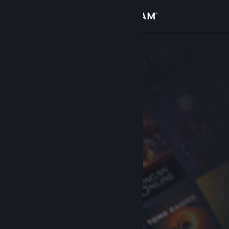
Đăng nhập
Cửa hàng
Cộng đồng
Thông tin
Hỗ trợ
Thay đổi ngôn ngữ
Cài ứng dụng Steam di động
Xem web cho desktop