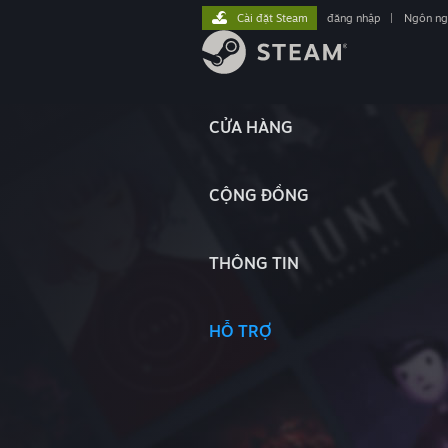
Cài đặt Steam
đăng nhập
|
Ngôn n
CỬA HÀNG
CỘNG ĐỒNG
THÔNG TIN
HỖ TRỢ