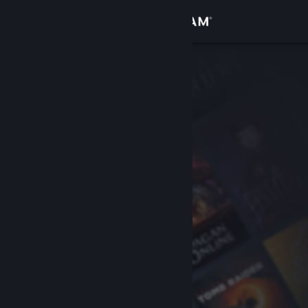
Đăng nhập
Cửa hàng
Cộng đồng
Thông tin
Hỗ trợ
Thay đổi ngôn ngữ
Cài ứng dụng Steam di động
Xem web cho desktop