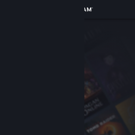
Đăng nhập
Cửa hàng
Cộng đồng
Thông tin
Hỗ trợ
Thay đổi ngôn ngữ
Cài ứng dụng Steam di động
Xem web cho desktop