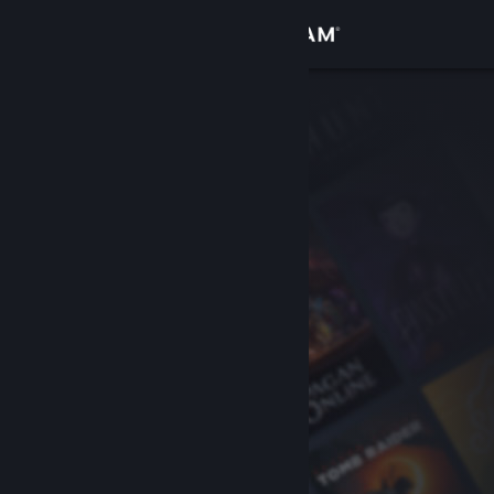
Đăng nhập
Cửa hàng
Cộng đồng
Thông tin
Hỗ trợ
Thay đổi ngôn ngữ
Cài ứng dụng Steam di động
Xem web cho desktop