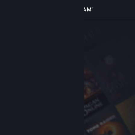
Đăng nhập
Cửa hàng
Cộng đồng
Thông tin
Hỗ trợ
Thay đổi ngôn ngữ
Cài ứng dụng Steam di động
Xem web cho desktop