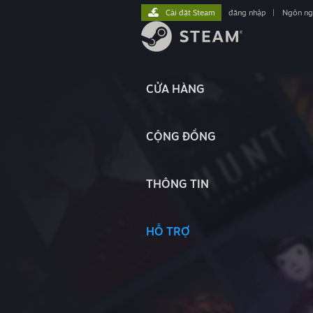
Cài đặt Steam
đăng nhập
|
Ngôn n
CỬA HÀNG
CỘNG ĐỒNG
THÔNG TIN
HỖ TRỢ