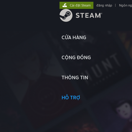
Cài đặt Steam
đăng nhập
|
Ngôn n
CỬA HÀNG
CỘNG ĐỒNG
THÔNG TIN
HỖ TRỢ