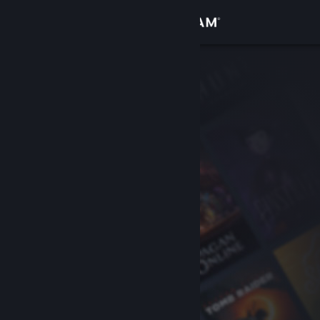
Đăng nhập
Cửa hàng
Cộng đồng
Thông tin
Hỗ trợ
Thay đổi ngôn ngữ
Cài ứng dụng Steam di động
Xem web cho desktop