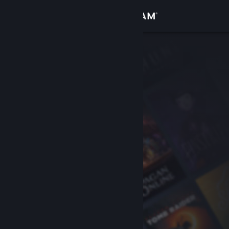
Đăng nhập
Cửa hàng
Cộng đồng
Thông tin
Hỗ trợ
Thay đổi ngôn ngữ
Cài ứng dụng Steam di động
Xem web cho desktop