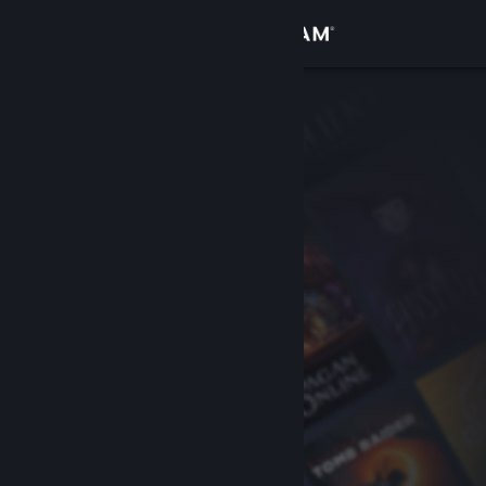
Đăng nhập
Cửa hàng
Cộng đồng
Thông tin
Hỗ trợ
Thay đổi ngôn ngữ
Cài ứng dụng Steam di động
Xem web cho desktop