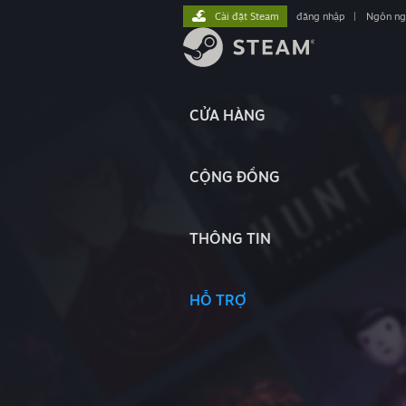
Cài đặt Steam
đăng nhập
|
Ngôn n
CỬA HÀNG
CỘNG ĐỒNG
THÔNG TIN
HỖ TRỢ