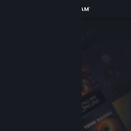
Đăng nhập
Cửa hàng
Cộng đồng
Thông tin
Hỗ trợ
Thay đổi ngôn ngữ
Cài ứng dụng Steam di động
Xem web cho desktop