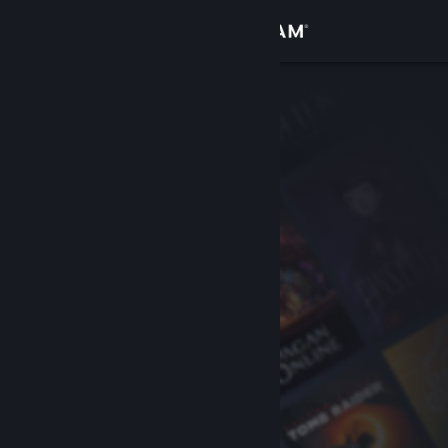
Đăng nhập
Cửa hàng
Cộng đồng
Thông tin
Hỗ trợ
Thay đổi ngôn ngữ
Cài ứng dụng Steam di động
Xem web cho desktop