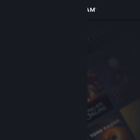
Đăng nhập
Cửa hàng
Cộng đồng
Thông tin
Hỗ trợ
Thay đổi ngôn ngữ
Cài ứng dụng Steam di động
Xem web cho desktop