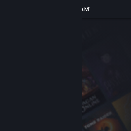
Đăng nhập
Cửa hàng
Cộng đồng
Thông tin
Hỗ trợ
Thay đổi ngôn ngữ
Cài ứng dụng Steam di động
Xem web cho desktop