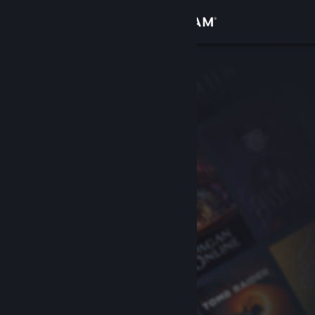
Đăng nhập
Cửa hàng
Cộng đồng
Thông tin
Hỗ trợ
Thay đổi ngôn ngữ
Cài ứng dụng Steam di động
Xem web cho desktop