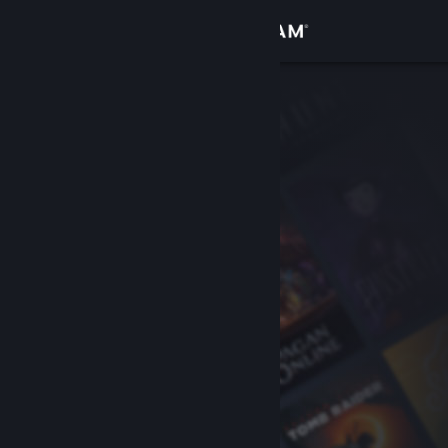
Đăng nhập
Cửa hàng
Cộng đồng
Thông tin
Hỗ trợ
Thay đổi ngôn ngữ
Cài ứng dụng Steam di động
Xem web cho desktop