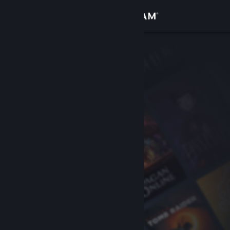
Đăng nhập
Cửa hàng
Cộng đồng
Thông tin
Hỗ trợ
Thay đổi ngôn ngữ
Cài ứng dụng Steam di động
Xem web cho desktop