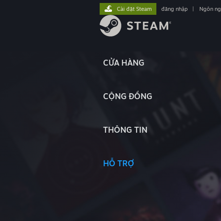
Cài đặt Steam
đăng nhập
|
Ngôn n
CỬA HÀNG
CỘNG ĐỒNG
THÔNG TIN
HỖ TRỢ