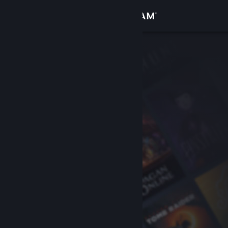
Đăng nhập
Cửa hàng
Cộng đồng
Thông tin
Hỗ trợ
Thay đổi ngôn ngữ
Cài ứng dụng Steam di động
Xem web cho desktop