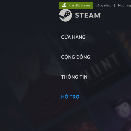
Cài đặt Steam
đăng nhập
|
Ngôn n
CỬA HÀNG
CỘNG ĐỒNG
THÔNG TIN
HỖ TRỢ