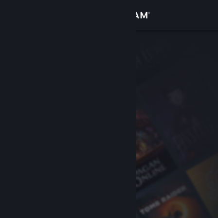
Đăng nhập
Cửa hàng
Cộng đồng
Thông tin
Hỗ trợ
Thay đổi ngôn ngữ
Cài ứng dụng Steam di động
Xem web cho desktop