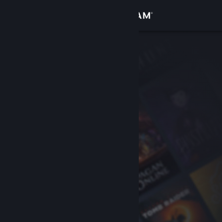
Đăng nhập
Cửa hàng
Cộng đồng
Thông tin
Hỗ trợ
Thay đổi ngôn ngữ
Cài ứng dụng Steam di động
Xem web cho desktop