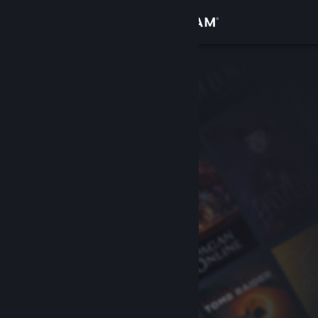
Đăng nhập
Cửa hàng
Cộng đồng
Thông tin
Hỗ trợ
Thay đổi ngôn ngữ
Cài ứng dụng Steam di động
Xem web cho desktop