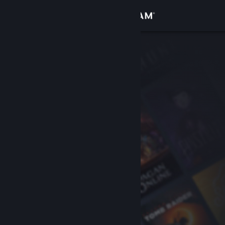
Đăng nhập
Cửa hàng
Cộng đồng
Thông tin
Hỗ trợ
Thay đổi ngôn ngữ
Cài ứng dụng Steam di động
Xem web cho desktop