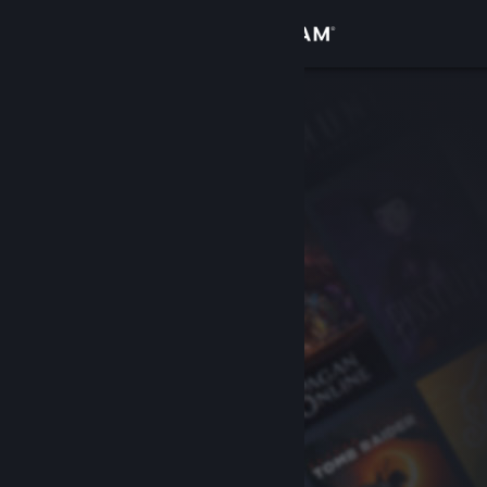
Đăng nhập
Cửa hàng
Cộng đồng
Thông tin
Hỗ trợ
Thay đổi ngôn ngữ
Cài ứng dụng Steam di động
Xem web cho desktop