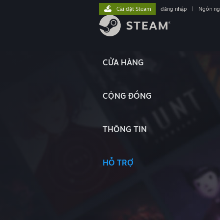
Cài đặt Steam
đăng nhập
|
Ngôn n
CỬA HÀNG
CỘNG ĐỒNG
THÔNG TIN
HỖ TRỢ