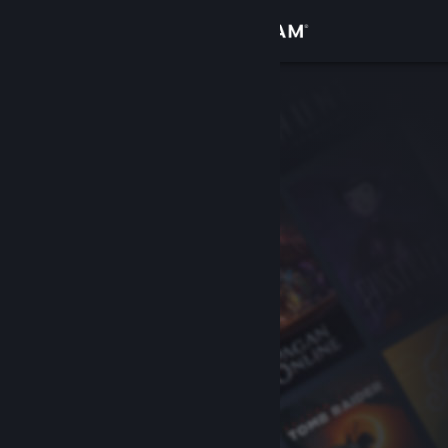
Đăng nhập
Cửa hàng
Cộng đồng
Thông tin
Hỗ trợ
Thay đổi ngôn ngữ
Cài ứng dụng Steam di động
Xem web cho desktop