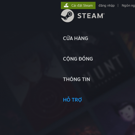
Cài đặt Steam
đăng nhập
|
Ngôn n
CỬA HÀNG
CỘNG ĐỒNG
THÔNG TIN
HỖ TRỢ