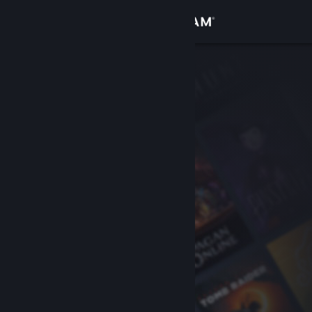
Đăng nhập
Cửa hàng
Cộng đồng
Thông tin
Hỗ trợ
Thay đổi ngôn ngữ
Cài ứng dụng Steam di động
Xem web cho desktop