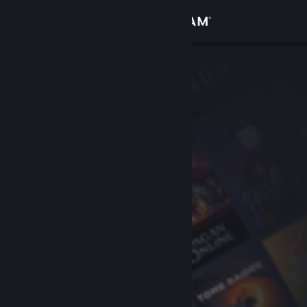
Đăng nhập
Cửa hàng
Cộng đồng
Thông tin
Hỗ trợ
Thay đổi ngôn ngữ
Cài ứng dụng Steam di động
Xem web cho desktop