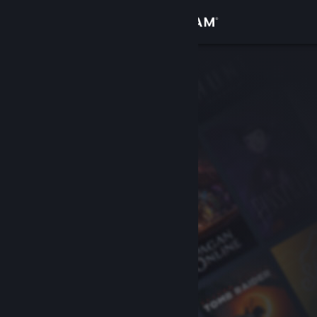
Đăng nhập
Cửa hàng
Cộng đồng
Thông tin
Hỗ trợ
Thay đổi ngôn ngữ
Cài ứng dụng Steam di động
Xem web cho desktop