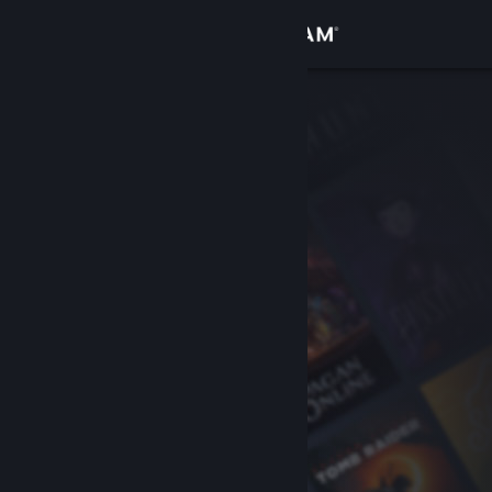
Đăng nhập
Cửa hàng
Cộng đồng
Thông tin
Hỗ trợ
Thay đổi ngôn ngữ
Cài ứng dụng Steam di động
Xem web cho desktop