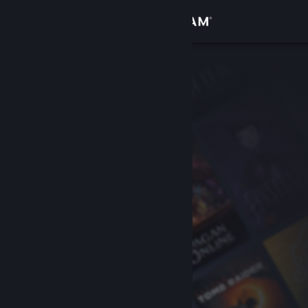
Đăng nhập
Cửa hàng
Cộng đồng
Thông tin
Hỗ trợ
Thay đổi ngôn ngữ
Cài ứng dụng Steam di động
Xem web cho desktop