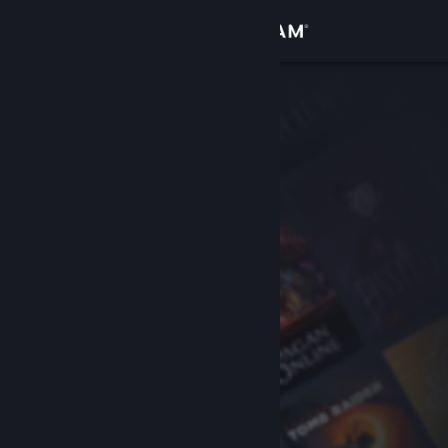
Đăng nhập
Cửa hàng
Cộng đồng
Thông tin
Hỗ trợ
Thay đổi ngôn ngữ
Cài ứng dụng Steam di động
Xem web cho desktop