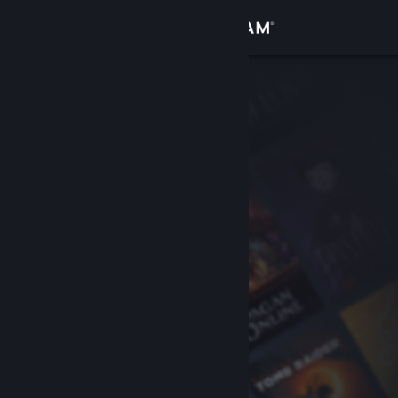
Đăng nhập
Cửa hàng
Cộng đồng
Thông tin
Hỗ trợ
Thay đổi ngôn ngữ
Cài ứng dụng Steam di động
Xem web cho desktop