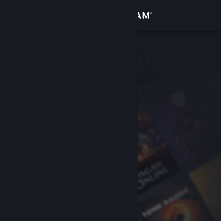
Đăng nhập
Cửa hàng
Cộng đồng
Thông tin
Hỗ trợ
Thay đổi ngôn ngữ
Cài ứng dụng Steam di động
Xem web cho desktop