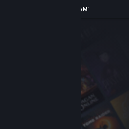
Đăng nhập
Cửa hàng
Cộng đồng
Thông tin
Hỗ trợ
Thay đổi ngôn ngữ
Cài ứng dụng Steam di động
Xem web cho desktop