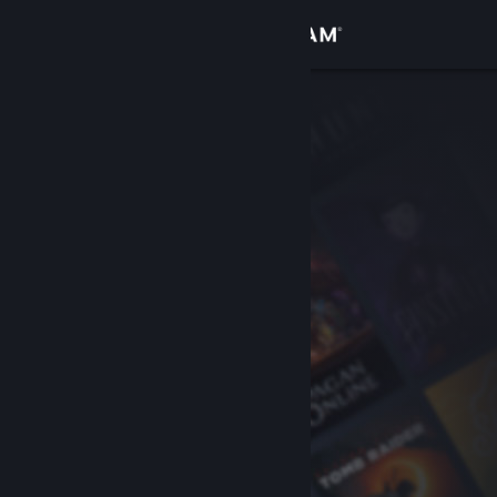
Đăng nhập
Cửa hàng
Cộng đồng
Thông tin
Hỗ trợ
Thay đổi ngôn ngữ
Cài ứng dụng Steam di động
Xem web cho desktop