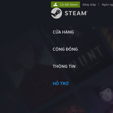
Cài đặt Steam
đăng nhập
|
Ngôn n
CỬA HÀNG
CỘNG ĐỒNG
THÔNG TIN
HỖ TRỢ