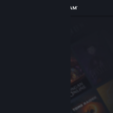
Đăng nhập
Cửa hàng
Cộng đồng
Thông tin
Hỗ trợ
Thay đổi ngôn ngữ
Cài ứng dụng Steam di động
Xem web cho desktop