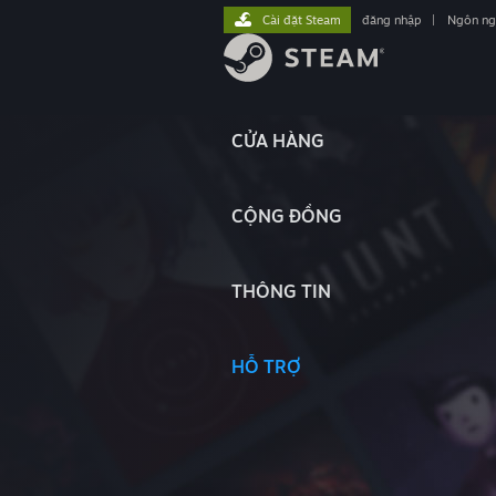
Cài đặt Steam
đăng nhập
|
Ngôn n
CỬA HÀNG
CỘNG ĐỒNG
THÔNG TIN
HỖ TRỢ