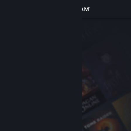
Đăng nhập
Cửa hàng
Cộng đồng
Thông tin
Hỗ trợ
Thay đổi ngôn ngữ
Cài ứng dụng Steam di động
Xem web cho desktop