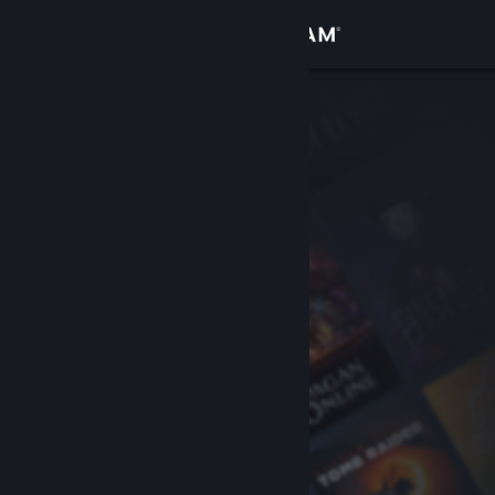
Đăng nhập
Cửa hàng
Cộng đồng
Thông tin
Hỗ trợ
Thay đổi ngôn ngữ
Cài ứng dụng Steam di động
Xem web cho desktop